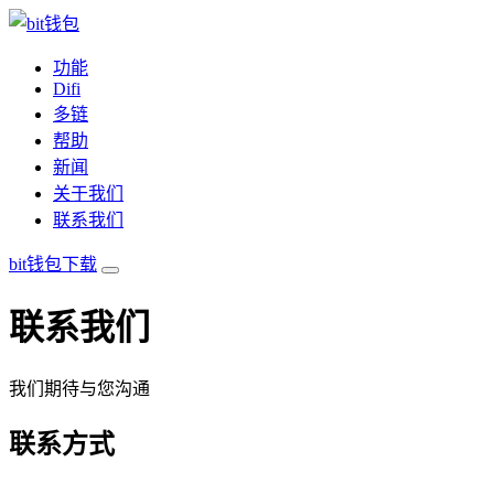
功能
Difi
多链
帮助
新闻
关于我们
联系我们
bit钱包下载
联系我们
我们期待与您沟通
联系方式